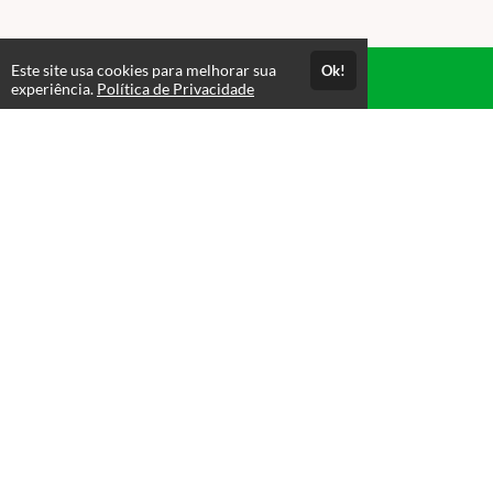
Este site usa cookies para melhorar sua
Ok!
Acesso por 1 mês
experiência.
Política de Privacidade
Até 1 mês de suporte
Estude quando e onde quiser
Materiais para download
Avaliações
Opinião dos alunos que se matricularam