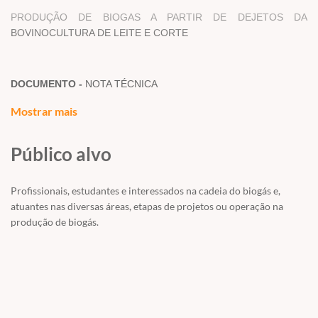
PRODUÇÃO DE BIOGAS A PARTIR DE DEJETOS DA
BOVINOCULTURA DE LEITE E CORTE
DOCUMENTO -
NOTA TÉCNICA
Mostrar mais
AUTOR -
CIBiogás
Público alvo
RESUMO/ABSTRACT
Profissionais, estudantes e interessados na cadeia do biogás e,
atuantes nas diversas áreas, etapas de projetos ou operação na
Sistemas confinados de bovinos de corte e bovinos de leite vêm
produção de biogás.
ganhando espaço, mesmo em um território onde a criação é
predominantemente extensiva. O tratamento de dejetos e águas
resid
uárias em sistemas de biodigestão contribuem com
benefícios ambientais, sociais e financeiros. Avaliar o potencial de
produção de biogás desse tipo de substrato é uma forma de
viabilizar técnica e financeiramente esses projetos, além de ser