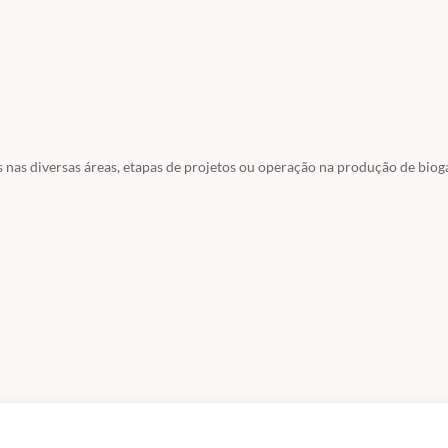
 Jorge de Lucas Júnior; Adjair Antônio do Nascimento; Daniel de Souza
es nas diversas áreas, etapas de projetos ou operação na produção de biog
ovinos leiteiros e operados sob três tempos de retenção hidráulica, av
ganismos indicadores de poluição fecal, sobre a ocorrência de ovos e
de sólidos totais e voláteis do afluente e dos efluentes, bem como a 
tenção hidráulica foram suficientes para reduzir significativamente o
os de helmintos parasitas de ruminantes. Os resultados obtidos nas a
a), permitem concluir que o biodigestor modelo Chinês operado com 
altar que vinte dias de retenção foram insuficientes para impedir a sob