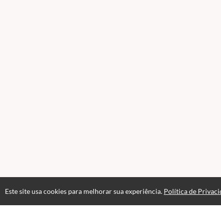
Este site usa cookies para melhorar sua experiência.
Política de Privac
Acesso por 1 mês
Até 1 mês de suporte