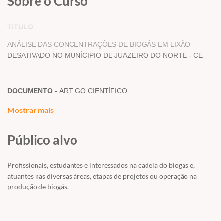
Sobre o Curso
TÍTULO
ANÁLISE DAS CONCENTRAÇÕES DE BIOGÁS EM LIXÃO
DESATIVADO NO MUNÍCIPIO DE JUAZEIRO DO NORTE - CE
DOCUMENTO -
ARTIGO CIENTÍFICO
Mostrar mais
AUTORES -
Érika Romana Gomes; Francisco Gleson dos Santos
Público alvo
Moreira; Jéssica Bezerra de Sousa; Perboyre Barbosa Alcântara2
Profissionais, estudantes e interessados na cadeia do biogás e,
RESUMO/ABSTRACT
atuantes nas diversas áreas, etapas de projetos ou operação na
produção de biogás.
Nos lixões o manejo dos resíduos sólidos é feito de forma
diferenciada do observado em aterros sanitários e, portanto, a
evolução do processo de biodegradação, bem como a