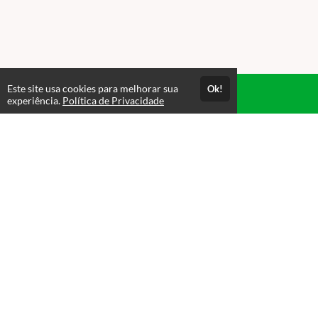
Este site usa cookies para melhorar sua
Ok!
Acesso por 1 mês
experiência.
Política de Privacidade
Até 1 mês de suporte
Estude quando e onde quiser
Materiais para download