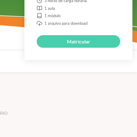
3 horas de carga horária
1 aula
1 módulo
1 arquivo para download
Matricular
RIO