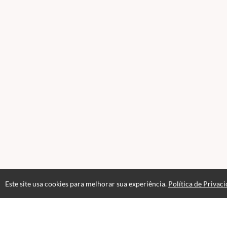
Este site usa cookies para melhorar sua experiência.
Política de Privac
Acesso por 1 mês
Até 1 mês de suporte